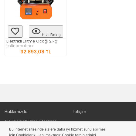
Hızlı Bakış
Elektrikli Eritme Ocağı 2 kg
entinamakina
32.893,08 TL
Hakkımızda
İletişim
Gizlilik ve Güvenlik Politikası
Bu internet sitesinde sizlere daha iyi hizmet sunulabilmesi
Ödeme ve Teslimat
için Cookieler kullanılmaktadır. Cookie tercihlerinizi