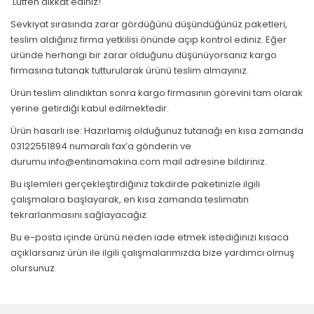
Lütfen dikkat ediniz!
Sevkiyat sırasında zarar gördüğünü düşündüğünüz paketleri,
teslim aldığınız firma yetkilisi önünde açıp kontrol ediniz. Eğer
üründe herhangi bir zarar olduğunu düşünüyorsanız kargo
firmasına tutanak tutturularak ürünü teslim almayınız.
Ürün teslim alındıktan sonra kargo firmasının görevini tam olarak
yerine getirdiği kabul edilmektedir.
Ürün hasarlı ise: Hazırlamış olduğunuz tutanağı en kısa zamanda
03122551894 numaralı fax’a gönderin ve
durumu info@entinamakina.com mail adresine bildiriniz.
Bu işlemleri gerçekleştirdiğiniz takdirde paketinizle ilgili
çalışmalara başlayarak, en kısa zamanda teslimatın
tekrarlanmasını sağlayacağız.
Bu e-posta içinde ürünü neden iade etmek istediğinizi kısaca
açıklarsanız ürün ile ilgili çalışmalarımızda bize yardımcı olmuş
olursunuz.