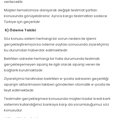
verilecektir.
Müşteri temsilcimize danışarak değişik teslimat şartları
konusunda görüşebilirsiniz. Ayrıca kargo teslimatları sadece
Türkiye için geçerlidir.
5) Ödeme Takibi
Söz konusu sistem herhangi bir sorun nedeni ile işlemi
gerçekleştiremiyorsa ödeme sayfası sonucunda ziyaretçimiz
bu durumdan haberdar edilmektedir.
Belirtilen adreste herhangi bir hata durumunda teslimatı
gerçekleşemeyen sipariş ile ilgili olarak siparişi veren ile
bağlantı kurulmaktadır.
Ziyaretçimiz tarafından belirtilen e-posta adresinin geçerliliği
siparişin aktarılmasını takiben gönderilen otomatik e-posta ile
teyit edilmektedir.
Teslimatın gerçekleşmesi konusunda müşteri kadar kredi kartı
sistemini kullandığımız bankaya karşı da sorumluluğumuz söz
konusudur.