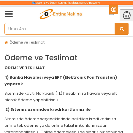
Ödeme ve Teslimat
Ödeme ve Teslimat
ÖDEME VE TESLİMAT
1) Banka Havalesi veya EFT (Elektronik Fon Transferi)
yaparak
Sitemizde kayıtlı Halkbank (TL) hesabımıza havale veya eft
olarak ödeme yapabilirisniz.
2) Sitemiz üzerinden kredi kartlarınız ile
Sitemizde ödeme seçeneklerinde belirtilen kredi kartınıza
online tek ödeme ya da online taksit imkânlarımızdan
yararlanabilirsiniz. Online ödemelerinizde siparişiniz sonunda