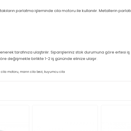
ların parlatma işleminde cila motoru ile kullanılır. Metallerin parlatıl
erek tarafınıza ulaştırılır. Siparişleriniz stok durumuna göre ertesi i
e değişmekle birlikte 1-2 iş gününde elinize ulaşır.
si, cila motoru, mann cila bezi, kuyumcu cila