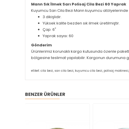
Mann Sık İlmek Sarı Polisaj Cila Bezi 60 Yaprak
Kuyumcu Sarı Cila Bezi Mann kuyumcu atölyelerinde takı
3 dikişlidir.
Yüksek kalite bezden sık ilmek üretilmiştir.
Çap: 6"
Yaprak sayısı: 60
Gönderim
Ürünlerimiz korunaklı kargo kutusunda özenle paketlen
bölgesine teslimat yapılabilir. Kargonun durumuna gör
etiket: cila bezi, sarı cila bezi, kuyumcu cila bezi, polisaj makine
BENZER ÜRÜNLER