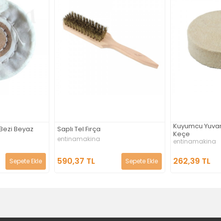
Kuyumcu Yuvarlak Bilezik İçi
Yüzük ve Bile
Keçe
entinamakin
entinamakina
393,58 TL
262,39 TL
Sepete Ekle
Sepete Ekle