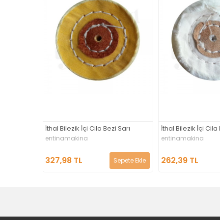
ezi Sarı
İthal Bilezik İçi Cila Bezi Beyaz
Saplı Tel Fırça
entinamakina
entinamakina
262,39 TL
590,37 TL
Sepete Ekle
Sepete Ekle