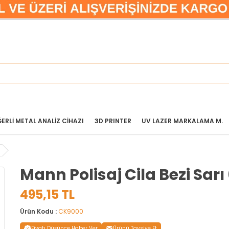
ERLİ METAL ANALİZ CİHAZI
3D PRINTER
UV LAZER MARKALAMA M.
Mann Polisaj Cila Bezi Sar
495,15 TL
Ürün Kodu :
CK9000
Fiyatı Düşünce Haber Ver
Ürünü Tavsiye Et