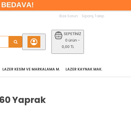
Bize Sorun
Sipariş Takip
SEPETİNİZ
0 ürün -
0,00 TL
LAZER KESIM VE MARKALAMA M.
LAZER KAYNAK MAK.
ı 60 Yaprak