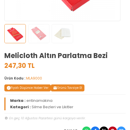
Melicloth Altın Parlatma Bezi
247,30 TL
Ürün Kodu :
MLA9000
Fiyatı Düşünce Haber Ver
Ürünü Tavsiye Et
Marka :
entinamakina
Kategori :
Silme Bezleri ve Likitler
En geç 10 Ağustos Pazartesi günü kargoya verilir.