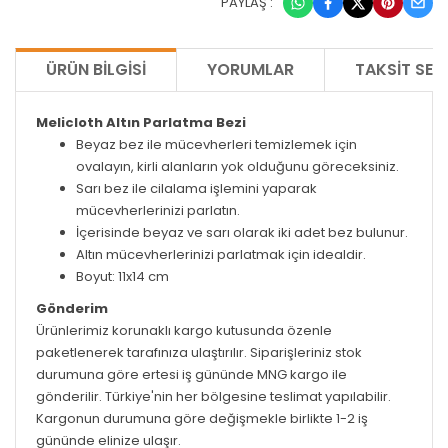
PAYLAŞ :
ÜRÜN BILGISI
YORUMLAR
TAKSIT SEÇ
Melicloth Altın Parlatma Bezi
Beyaz bez ile mücevherleri temizlemek için
ovalayın, kirli alanların yok olduğunu göreceksiniz.
Sarı bez ile cilalama işlemini yaparak
mücevherlerinizi parlatın.
İçerisinde beyaz ve sarı olarak iki adet bez bulunur.
Altın mücevherlerinizi parlatmak için idealdir.
Boyut: 11x14 cm
Gönderim
Ürünlerimiz korunaklı kargo kutusunda özenle
paketlenerek tarafınıza ulaştırılır. Siparişleriniz stok
durumuna göre ertesi iş gününde MNG kargo ile
gönderilir. Türkiye'nin her bölgesine teslimat yapılabilir.
Kargonun durumuna göre değişmekle birlikte 1-2 iş
gününde elinize ulaşır.