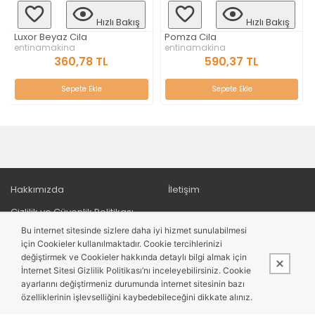
Hızlı Bakış
Hızlı Bakış
yaz Cila
Pomza Cila
Luxor Turun
akina
entinamakina
entinamaki
360,78 TL
590,37 TL
36
Sepete Ekle
Sepete Ekle
S
Hakkımızda
İletişim
Gizlilik ve Güvenlik Politikası
Bu internet sitesinde sizlere daha iyi hizmet sunulabilmesi
Ödeme ve Teslimat
için Cookieler kullanılmaktadır. Cookie tercihlerinizi
İade ve Değişim
değiştirmek ve Cookieler hakkında detaylı bilgi almak için
İnternet Sitesi Gizlilik Politikası’nı inceleyebilirsiniz. Cookie
Satış Sözleşmesi
ayarlarını değiştirmeniz durumunda internet sitesinin bazı
özelliklerinin işlevselliğini kaybedebileceğini dikkate alınız.