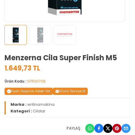
Menzerna Cila Super Finish M5
1.649,73 TL
Ürün Kodu :
SFR00708
Fiyatı Düşünce Haber Ver
Ürünü Tavsiye Et
Marka :
entinamakina
Kategori :
Cilalar
PAYLAŞ :