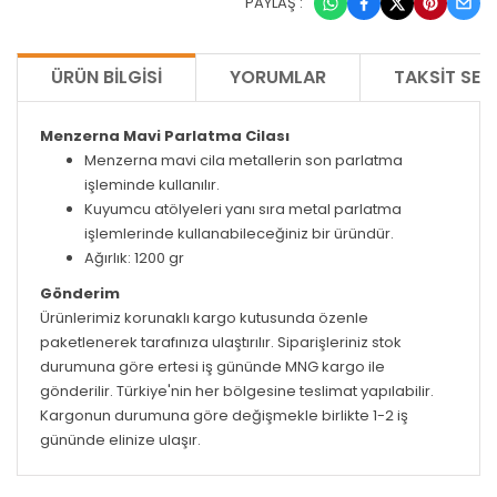
PAYLAŞ :
ÜRÜN BILGISI
YORUMLAR
TAKSIT SEÇ
Menzerna Mavi Parlatma Cilası
Menzerna mavi cila metallerin son parlatma
işleminde kullanılır.
Kuyumcu atölyeleri yanı sıra metal parlatma
işlemlerinde kullanabileceğiniz bir üründür.
Ağırlık: 1200 gr
Gönderim
Ürünlerimiz korunaklı kargo kutusunda özenle
paketlenerek tarafınıza ulaştırılır. Siparişleriniz stok
durumuna göre ertesi iş gününde MNG kargo ile
gönderilir. Türkiye'nin her bölgesine teslimat yapılabilir.
Kargonun durumuna göre değişmekle birlikte 1-2 iş
gününde elinize ulaşır.