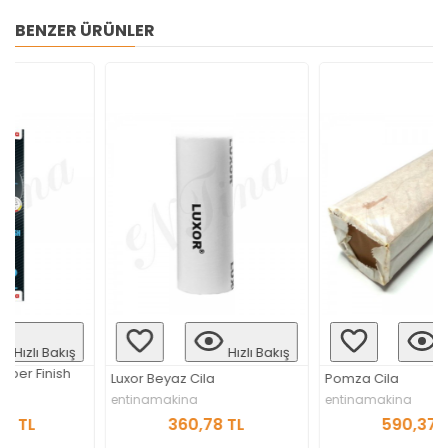
BENZER ÜRÜNLER
ş
Hızlı Bakış
Hızlı Bakış
Luxor Beyaz Cila
Pomza Cila
entinamakina
entinamakina
360,78 TL
590,37 TL