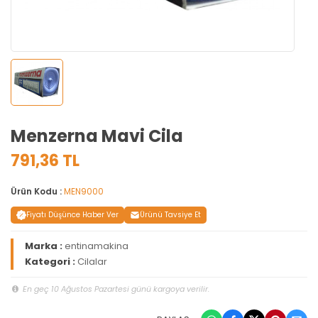
Menzerna Mavi Cila
791,36 TL
Ürün Kodu :
MEN9000
Fiyatı Düşünce Haber Ver
Ürünü Tavsiye Et
Marka :
entinamakina
Kategori :
Cilalar
En geç 10 Ağustos Pazartesi günü kargoya verilir.