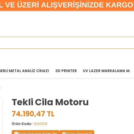
ERLİ METAL ANALİZ CİHAZI
3D PRINTER
UV LAZER MARKALAMA M.
Tekli Cila Motoru
74.190,47 TL
Ürün Kodu :
900109
Fiyatı Düşünce Haber Ver
Ürünü Tavsiye Et